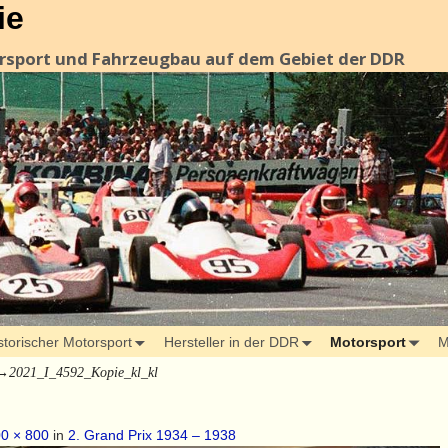
ie
orsport und Fahrzeugbau auf dem Gebiet der DDR
storischer Motorsport
Hersteller in der DDR
Motorsport
M
→
2021_I_4592_Kopie_kl_kl
0 × 800
in
2. Grand Prix 1934 – 1938