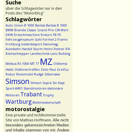
Suche
über die Schlagwörter nur in den
Posts des "Motorblog"
Schlagwörter
Auto Union
B 1000
Barkas
Barkas B 1000
BMW
Brandis
Classic Grand Prix
CW-Wert
DKW
Dreschmaschine
Enduro
F8
F9
Fahrzeugmuseum Suhl
Formel 2
Framo
Frohburg
Geländesport
Hanomag
Autobahn
Harald Sturm
Heinz Rosner
IFA
Kleinschlepper
Landtechnik
Lanz Bulldog
MZ
Melkus RS 1000
MT 77
Oldtema
Halle
Oldtimertreffen Zeitz
Paul Greifzu
Robur
Rovomobil
Rudge
Silbervase
Simson
Simson Supra
Six Days
Sport-AWO
Standmotoren
stationäre
Trabant
Motoren
Trophy
Wartburg
Weltmeisterschaft
motorostalgie
Eine private und nichtkommerzielle
Site von Mathias Hoffmann.
Alle nicht
besonders gekennzeichneten Medien
und Inhalte stammen von mir. Andere