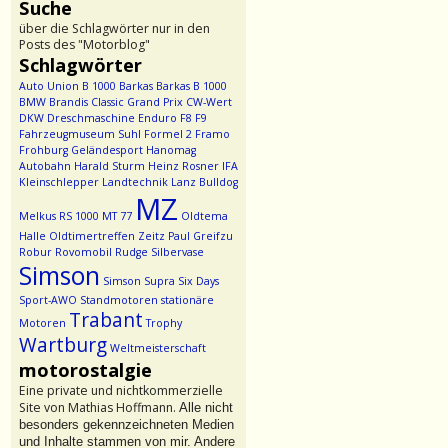
Suche
über die Schlagwörter nur in den
Posts des "Motorblog"
Schlagwörter
Auto Union
B 1000
Barkas
Barkas B 1000
BMW
Brandis
Classic Grand Prix
CW-Wert
DKW
Dreschmaschine
Enduro
F8
F9
Fahrzeugmuseum Suhl
Formel 2
Framo
Frohburg
Geländesport
Hanomag
Autobahn
Harald Sturm
Heinz Rosner
IFA
Kleinschlepper
Landtechnik
Lanz Bulldog
MZ
Melkus RS 1000
MT 77
Oldtema
Halle
Oldtimertreffen Zeitz
Paul Greifzu
Robur
Rovomobil
Rudge
Silbervase
Simson
Simson Supra
Six Days
Sport-AWO
Standmotoren
stationäre
Trabant
Motoren
Trophy
Wartburg
Weltmeisterschaft
motorostalgie
Eine private und nichtkommerzielle
Site von Mathias Hoffmann.
Alle nicht
besonders gekennzeichneten Medien
und Inhalte stammen von mir. Andere