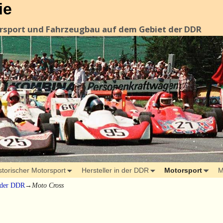
ie
orsport und Fahrzeugbau auf dem Gebiet der DDR
storischer Motorsport
Hersteller in der DDR
Motorsport
M
 der DDR
→
Moto Cross