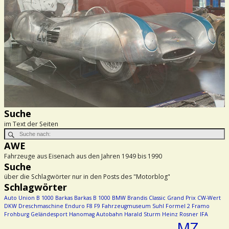
Suche
im Text der Seiten
AWE
Fahrzeuge aus Eisenach aus den Jahren 1949 bis 1990
Suche
über die Schlagwörter nur in den Posts des "Motorblog"
Schlagwörter
Auto Union
B 1000
Barkas
Barkas B 1000
BMW
Brandis
Classic Grand Prix
CW-Wert
DKW
Dreschmaschine
Enduro
F8
F9
Fahrzeugmuseum Suhl
Formel 2
Framo
Frohburg
Geländesport
Hanomag Autobahn
Harald Sturm
Heinz Rosner
IFA
MZ