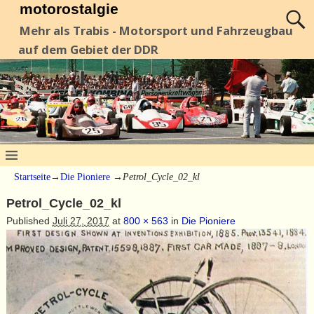
motorostalgie
Mehr als Trabis - Motorsport und Fahrzeugbau
auf dem Gebiet der DDR
Startseite
→
Die Pioniere
→
Petrol_Cycle_02_kl
Petrol_Cycle_02_kl
Published
Juli 27, 2017
at
800 × 563
in
Die Pioniere