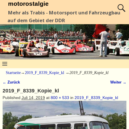
motorostalgie
Mehr als Trabis - Motorsport und Fahrzeugbau
auf dem Gebiet der DDR
Startseite
→
2019_F_8339_Kopie_kl
→
2019_F_8339_Kopie_kl
← Zurück
Weiter →
Bilder-Navigation
2019_F_8339_Kopie_kl
Published
Juli 14, 2019
at
800 × 533
in
2019_F_8339_Kopie_kl