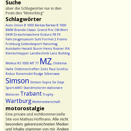
Suche
über die Schlagwörter nur in den
Posts des "Motorblog"
Schlagwörter
Auto Union
B 1000
Barkas
Barkas B 1000
BMW
Brandis
Classic Grand Prix
CW-Wert
DKW
Dreschmaschine
Enduro
F8
F9
Fahrzeugmuseum Suhl
Formel 2
Framo
Frohburg
Geländesport
Hanomag
Autobahn
Harald Sturm
Heinz Rosner
IFA
Kleinschlepper
Landtechnik
Lanz Bulldog
MZ
Melkus RS 1000
MT 77
Oldtema
Halle
Oldtimertreffen Zeitz
Paul Greifzu
Robur
Rovomobil
Rudge
Silbervase
Simson
Simson Supra
Six Days
Sport-AWO
Standmotoren
stationäre
Trabant
Motoren
Trophy
Wartburg
Weltmeisterschaft
motorostalgie
Eine private und nichtkommerzielle
Site von Mathias Hoffmann.
Alle nicht
besonders gekennzeichneten Medien
und Inhalte stammen von mir. Andere