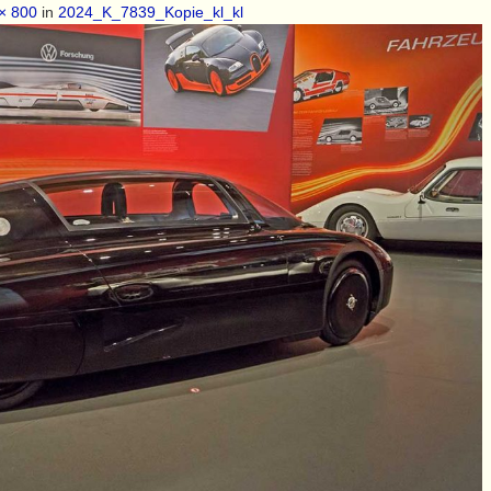
× 800
in
2024_K_7839_Kopie_kl_kl