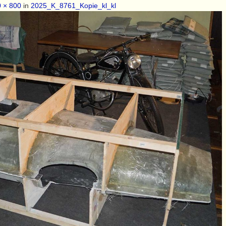
 × 800
in
2025_K_8761_Kopie_kl_kl