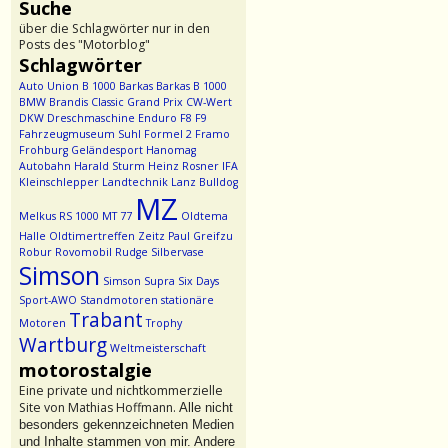
Suche
über die Schlagwörter nur in den
Posts des "Motorblog"
Schlagwörter
Auto Union
B 1000
Barkas
Barkas B 1000
BMW
Brandis
Classic Grand Prix
CW-Wert
DKW
Dreschmaschine
Enduro
F8
F9
Fahrzeugmuseum Suhl
Formel 2
Framo
Frohburg
Geländesport
Hanomag
Autobahn
Harald Sturm
Heinz Rosner
IFA
Kleinschlepper
Landtechnik
Lanz Bulldog
MZ
Melkus RS 1000
MT 77
Oldtema
Halle
Oldtimertreffen Zeitz
Paul Greifzu
Robur
Rovomobil
Rudge
Silbervase
Simson
Simson Supra
Six Days
Sport-AWO
Standmotoren
stationäre
Trabant
Motoren
Trophy
Wartburg
Weltmeisterschaft
motorostalgie
Eine private und nichtkommerzielle
Site von Mathias Hoffmann.
Alle nicht
besonders gekennzeichneten Medien
und Inhalte stammen von mir. Andere