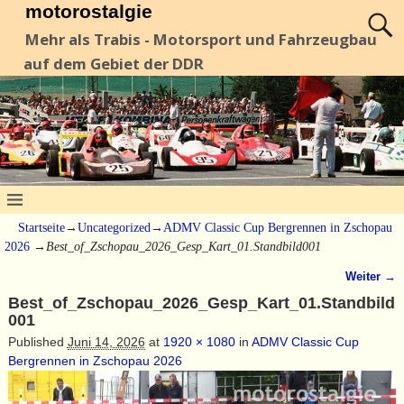
motorostalgie
Mehr als Trabis - Motorsport und Fahrzeugbau
auf dem Gebiet der DDR
Startseite
→
Uncategorized
→
ADMV Classic Cup Bergrennen in Zschopau
2026
→
Best_of_Zschopau_2026_Gesp_Kart_01.Standbild001
Weiter →
Bilder-Navigation
Best_of_Zschopau_2026_Gesp_Kart_01.Standbild
001
Published
Juni 14, 2026
at
1920 × 1080
in
ADMV Classic Cup
Bergrennen in Zschopau 2026