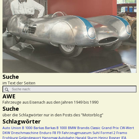
Suche
im Text der Seiten
AWE
Fahrzeuge aus Eisenach aus den Jahren 1949 bis 1990
Suche
über die Schlagwörter nur in den Posts des "Motorblog"
Schlagwörter
Auto Union
B 1000
Barkas
Barkas B 1000
BMW
Brandis
Classic Grand Prix
CW-Wert
DKW
Dreschmaschine
Enduro
F8
F9
Fahrzeugmuseum Suhl
Formel 2
Framo
Frohburg
Geländesport
Hanomag Autobahn
Harald Sturm
Heinz Rosner
IFA