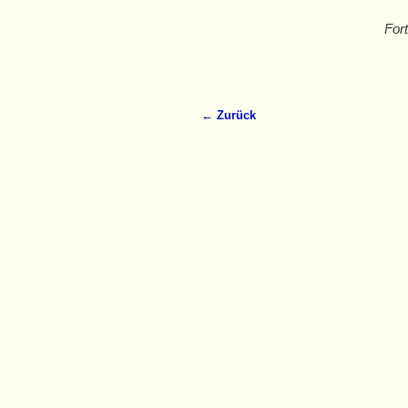
For
← Zurück
Bilder-Navigation