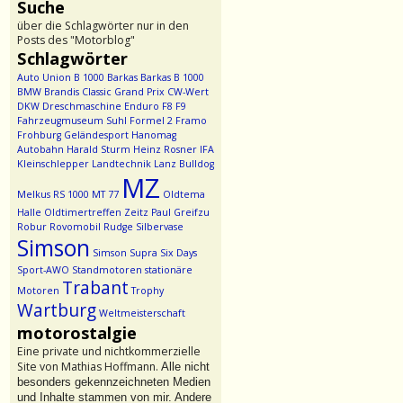
Suche
über die Schlagwörter nur in den
Posts des "Motorblog"
Schlagwörter
Auto Union
B 1000
Barkas
Barkas B 1000
BMW
Brandis
Classic Grand Prix
CW-Wert
DKW
Dreschmaschine
Enduro
F8
F9
Fahrzeugmuseum Suhl
Formel 2
Framo
Frohburg
Geländesport
Hanomag
Autobahn
Harald Sturm
Heinz Rosner
IFA
Kleinschlepper
Landtechnik
Lanz Bulldog
MZ
Melkus RS 1000
MT 77
Oldtema
Halle
Oldtimertreffen Zeitz
Paul Greifzu
Robur
Rovomobil
Rudge
Silbervase
Simson
Simson Supra
Six Days
Sport-AWO
Standmotoren
stationäre
Trabant
Motoren
Trophy
Wartburg
Weltmeisterschaft
motorostalgie
Eine private und nichtkommerzielle
Site von Mathias Hoffmann.
Alle nicht
besonders gekennzeichneten Medien
und Inhalte stammen von mir. Andere