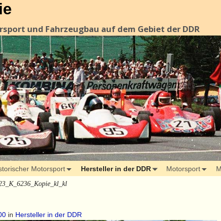
ie
orsport und Fahrzeugbau auf dem Gebiet der DDR
storischer Motorsport
Hersteller in der DDR
Motorsport
M
23_K_6236_Kopie_kl_kl
00
in
Hersteller in der DDR