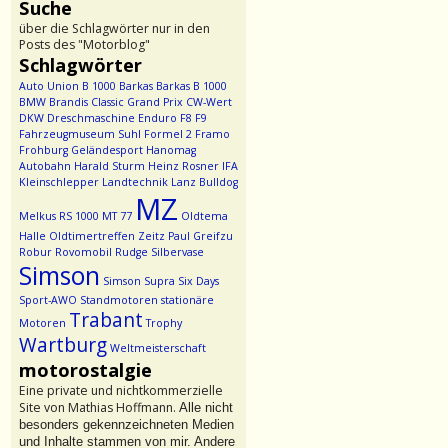
Suche
über die Schlagwörter nur in den
Posts des "Motorblog"
Schlagwörter
Auto Union
B 1000
Barkas
Barkas B 1000
BMW
Brandis
Classic Grand Prix
CW-Wert
DKW
Dreschmaschine
Enduro
F8
F9
Fahrzeugmuseum Suhl
Formel 2
Framo
Frohburg
Geländesport
Hanomag
Autobahn
Harald Sturm
Heinz Rosner
IFA
Kleinschlepper
Landtechnik
Lanz Bulldog
MZ
Melkus RS 1000
MT 77
Oldtema
Halle
Oldtimertreffen Zeitz
Paul Greifzu
Robur
Rovomobil
Rudge
Silbervase
Simson
Simson Supra
Six Days
Sport-AWO
Standmotoren
stationäre
Trabant
Motoren
Trophy
Wartburg
Weltmeisterschaft
motorostalgie
Eine private und nichtkommerzielle
Site von Mathias Hoffmann.
Alle nicht
besonders gekennzeichneten Medien
und Inhalte stammen von mir. Andere