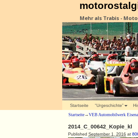
motorostalg
Mehr als Trabis - Mot
Startseite
“Urgeschichte”
Hi
Startseite
→
VEB Automobilwerk Eisen
2014_C_00642_Kopie_kl
Published
September 1, 2016
at
80