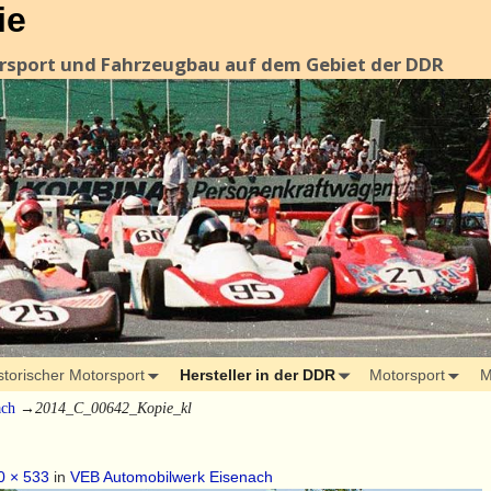
ie
orsport und Fahrzeugbau auf dem Gebiet der DDR
storischer Motorsport
Hersteller in der DDR
Motorsport
M
ach
→
2014_C_00642_Kopie_kl
0 × 533
in
VEB Automobilwerk Eisenach