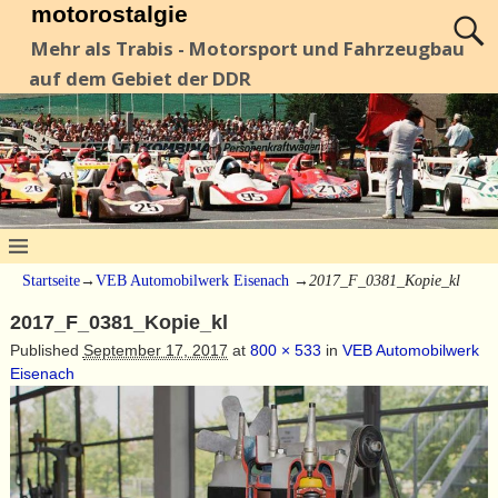
motorostalgie
Mehr als Trabis - Motorsport und Fahrzeugbau
auf dem Gebiet der DDR
Startseite
→
VEB Automobilwerk Eisenach
→
2017_F_0381_Kopie_kl
2017_F_0381_Kopie_kl
Published
September 17, 2017
at
800 × 533
in
VEB Automobilwerk
Eisenach