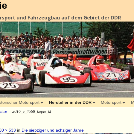
ie
orsport und Fahrzeugbau auf dem Gebiet der DDR
storischer Motorsport
Hersteller in der DDR
Motorsport
M
Jahre
→
2016_e_4568_kopie_kl
00 × 533
in
Die siebziger und achziger Jahre