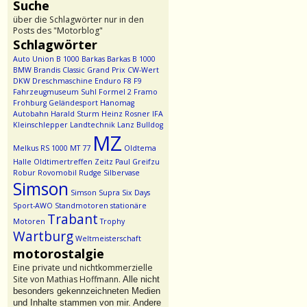
Suche
über die Schlagwörter nur in den
Posts des "Motorblog"
Schlagwörter
Auto Union
B 1000
Barkas
Barkas B 1000
BMW
Brandis
Classic Grand Prix
CW-Wert
DKW
Dreschmaschine
Enduro
F8
F9
Fahrzeugmuseum Suhl
Formel 2
Framo
Frohburg
Geländesport
Hanomag
Autobahn
Harald Sturm
Heinz Rosner
IFA
Kleinschlepper
Landtechnik
Lanz Bulldog
MZ
Melkus RS 1000
MT 77
Oldtema
Halle
Oldtimertreffen Zeitz
Paul Greifzu
Robur
Rovomobil
Rudge
Silbervase
Simson
Simson Supra
Six Days
Sport-AWO
Standmotoren
stationäre
Trabant
Motoren
Trophy
Wartburg
Weltmeisterschaft
motorostalgie
Eine private und nichtkommerzielle
Site von Mathias Hoffmann.
Alle nicht
besonders gekennzeichneten Medien
und Inhalte stammen von mir. Andere