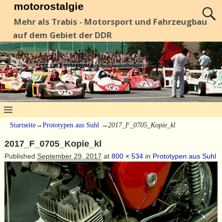
motorostalgie
Mehr als Trabis - Motorsport und Fahrzeugbau
auf dem Gebiet der DDR
Startseite
→
Prototypen aus Suhl
→
2017_F_0705_Kopie_kl
2017_F_0705_Kopie_kl
Published
September 29, 2017
at
800 × 534
in
Prototypen aus Suhl