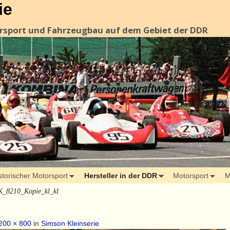
ie
orsport und Fahrzeugbau auf dem Gebiet der DDR
storischer Motorsport
Hersteller in der DDR
Motorsport
M
K_8210_Kopie_kl_kl
200 × 800
in
Simson Kleinserie