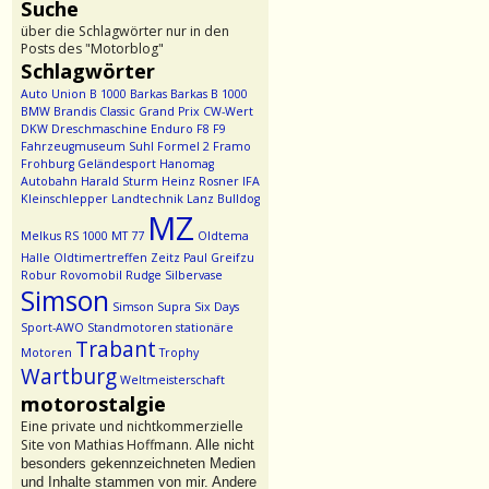
Suche
über die Schlagwörter nur in den
Posts des "Motorblog"
Schlagwörter
Auto Union
B 1000
Barkas
Barkas B 1000
BMW
Brandis
Classic Grand Prix
CW-Wert
DKW
Dreschmaschine
Enduro
F8
F9
Fahrzeugmuseum Suhl
Formel 2
Framo
Frohburg
Geländesport
Hanomag
Autobahn
Harald Sturm
Heinz Rosner
IFA
Kleinschlepper
Landtechnik
Lanz Bulldog
MZ
Melkus RS 1000
MT 77
Oldtema
Halle
Oldtimertreffen Zeitz
Paul Greifzu
Robur
Rovomobil
Rudge
Silbervase
Simson
Simson Supra
Six Days
Sport-AWO
Standmotoren
stationäre
Trabant
Motoren
Trophy
Wartburg
Weltmeisterschaft
motorostalgie
Eine private und nichtkommerzielle
Site von Mathias Hoffmann.
Alle nicht
besonders gekennzeichneten Medien
und Inhalte stammen von mir. Andere