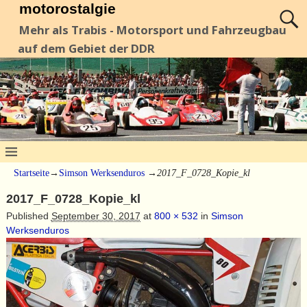
motorostalgie
Mehr als Trabis - Motorsport und Fahrzeugbau
auf dem Gebiet der DDR
Startseite
→
Simson Werksenduros
→
2017_F_0728_Kopie_kl
2017_F_0728_Kopie_kl
Published
September 30, 2017
at
800 × 532
in
Simson
Werksenduros