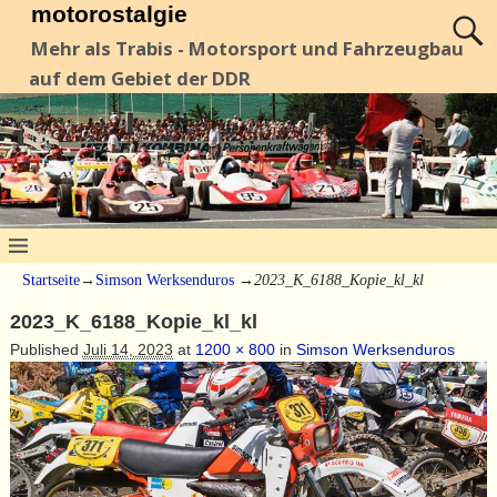
motorostalgie
Mehr als Trabis - Motorsport und Fahrzeugbau
auf dem Gebiet der DDR
Startseite
→
Simson Werksenduros
→
2023_K_6188_Kopie_kl_kl
2023_K_6188_Kopie_kl_kl
Published
Juli 14, 2023
at
1200 × 800
in
Simson Werksenduros