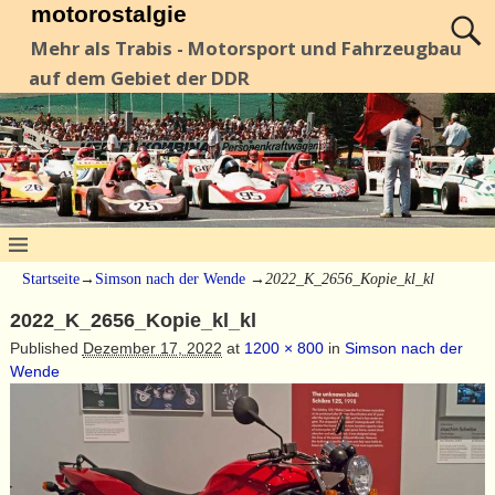
motorostalgie
Mehr als Trabis - Motorsport und Fahrzeugbau
auf dem Gebiet der DDR
Startseite
→
Simson nach der Wende
→
2022_K_2656_Kopie_kl_kl
2022_K_2656_Kopie_kl_kl
Published
Dezember 17, 2022
at
1200 × 800
in
Simson nach der
Wende