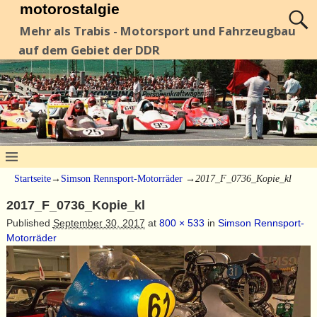
motorostalgie
Mehr als Trabis - Motorsport und Fahrzeugbau
auf dem Gebiet der DDR
Startseite
→
Simson Rennsport-Motorräder
→
2017_F_0736_Kopie_kl
2017_F_0736_Kopie_kl
Published
September 30, 2017
at
800 × 533
in
Simson Rennsport-
Motorräder