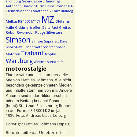
Frohburg
Geländesport
Hanomag
Autobahn
Harald Sturm
Heinz Rosner
IFA
Kleinschlepper
Landtechnik
Lanz Bulldog
MZ
Melkus RS 1000
MT 77
Oldtema
Halle
Oldtimertreffen Zeitz
Paul Greifzu
Robur
Rovomobil
Rudge
Silbervase
Simson
Simson Supra
Six Days
Sport-AWO
Standmotoren
stationäre
Trabant
Motoren
Trophy
Wartburg
Weltmeisterschaft
motorostalgie
Eine private und nichtkommerzielle
Site von Mathias Hoffmann.
Alle nicht
besonders gekennzeichneten Medien
und Inhalte stammen von mir. Andere
Autoren sind in der Bildunterschrift
Banner
oder im Beitrag benannt.
(head): Start zum Sachsenring-Rennen
in der Formel E 1300 LK 2 im Jahr
1989. Foto: Andreas Claus, Leipzig
Copyright Mathias Hoffmann Leipzig
Beachtet bitte das Urheberrecht!