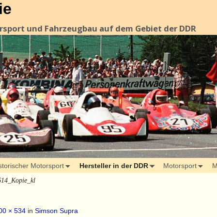
ie
orsport und Fahrzeugbau auf dem Gebiet der DDR
storischer Motorsport
Hersteller in der DDR
Motorsport
M
14_Kopie_kl
00 × 534
in
Simson Supra