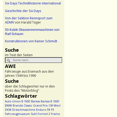
Six Days Technikhistorie international
Geschichte der Six Days
Von der Sektion Rennsport zum
ADMV
von Harald Täger
50-Kubik-Strassenrennmaschinen von
Ralf Schaum
Konstruktionen von Rainer Schmidt
Suche
im Text der Seiten
AWE
Fahrzeuge aus Eisenach aus den
Jahren 1949 bis 1990
Suche
über die Schlagwörter nur in den
Posts des "Motorblog"
Schlagwörter
Auto Union
B 1000
Barkas
Barkas B 1000
BMW
Brandis
Classic Grand Prix
CW-Wert
DKW
Dreschmaschine
Enduro
F8
F9
Fahrzeugmuseum Suhl
Formel 2
Framo