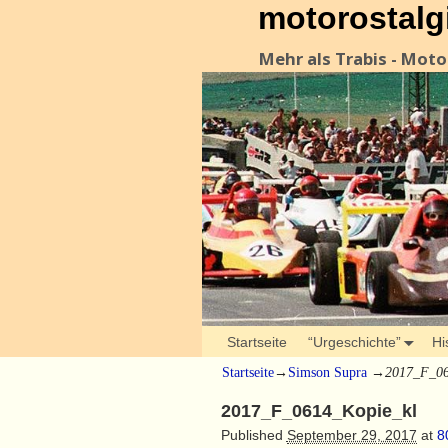
motorostalg
Mehr als Trabis - Mot
Startseite
“Urgeschichte”
Hi
Startseite
→
Simson Supra
→
2017_F_06
2017_F_0614_Kopie_kl
Published
September 29, 2017
at
8