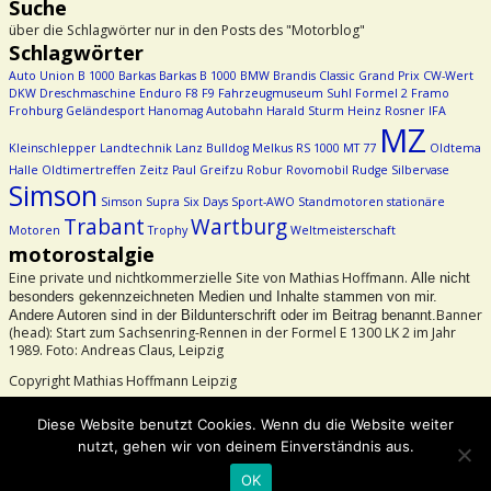
Suche
über die Schlagwörter nur in den Posts des "Motorblog"
Schlagwörter
Auto Union
B 1000
Barkas
Barkas B 1000
BMW
Brandis
Classic Grand Prix
CW-Wert
DKW
Dreschmaschine
Enduro
F8
F9
Fahrzeugmuseum Suhl
Formel 2
Framo
Frohburg
Geländesport
Hanomag Autobahn
Harald Sturm
Heinz Rosner
IFA
MZ
Kleinschlepper
Landtechnik
Lanz Bulldog
Melkus RS 1000
MT 77
Oldtema
Halle
Oldtimertreffen Zeitz
Paul Greifzu
Robur
Rovomobil
Rudge
Silbervase
Simson
Simson Supra
Six Days
Sport-AWO
Standmotoren
stationäre
Trabant
Wartburg
Motoren
Trophy
Weltmeisterschaft
motorostalgie
Eine private und nichtkommerzielle Site von Mathias Hoffmann.
Alle nicht
besonders gekennzeichneten Medien und Inhalte stammen von mir.
Banner
Andere Autoren sind in der Bildunterschrift oder im Beitrag benannt.
(head): Start zum Sachsenring-Rennen in der Formel E 1300 LK 2 im Jahr
1989. Foto: Andreas Claus, Leipzig
Copyright Mathias Hoffmann Leipzig
Beachtet bitte das Urheberrecht!
Diese Website benutzt Cookies. Wenn du die Website weiter
nutzt, gehen wir von deinem Einverständnis aus.
©2026 -
motorostalgie
OK