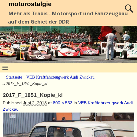
motorostalgie
Mehr als Trabis - Motorsport und Fahrzeugbau
auf dem Gebiet der DDR
Startseite
→
VEB Kraftfahrzeugwerk Audi Zwickau
→
2017_F_1851_Kopie_kl
2017_F_1851_Kopie_kl
Published
Juni 2, 2018
at
800 × 533
in
VEB Kraftfahrzeugwerk Audi
Zwickau