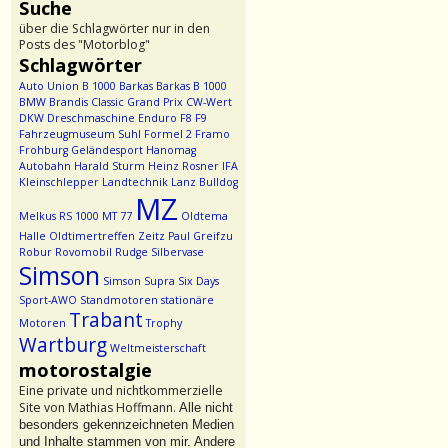
Suche
über die Schlagwörter nur in den
Posts des "Motorblog"
Schlagwörter
Auto Union
B 1000
Barkas
Barkas B 1000
BMW
Brandis
Classic Grand Prix
CW-Wert
DKW
Dreschmaschine
Enduro
F8
F9
Fahrzeugmuseum Suhl
Formel 2
Framo
Frohburg
Geländesport
Hanomag
Autobahn
Harald Sturm
Heinz Rosner
IFA
Kleinschlepper
Landtechnik
Lanz Bulldog
MZ
Melkus RS 1000
MT 77
Oldtema
Halle
Oldtimertreffen Zeitz
Paul Greifzu
Robur
Rovomobil
Rudge
Silbervase
Simson
Simson Supra
Six Days
Sport-AWO
Standmotoren
stationäre
Trabant
Motoren
Trophy
Wartburg
Weltmeisterschaft
motorostalgie
Eine private und nichtkommerzielle
Site von Mathias Hoffmann.
Alle nicht
besonders gekennzeichneten Medien
und Inhalte stammen von mir. Andere