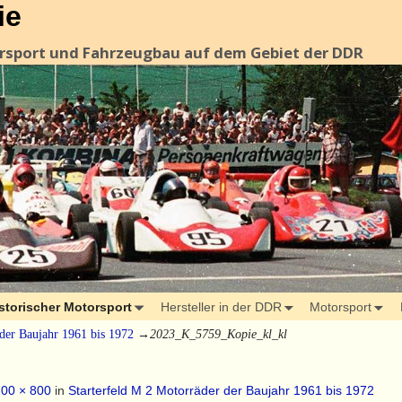
ie
orsport und Fahrzeugbau auf dem Gebiet der DDR
storischer Motorsport
Hersteller in der DDR
Motorsport
 der Baujahr 1961 bis 1972
→
2023_K_5759_Kopie_kl_kl
00 × 800
in
Starterfeld M 2 Motorräder der Baujahr 1961 bis 1972