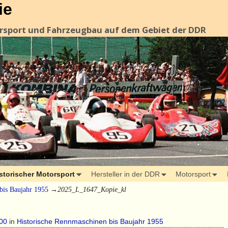
ie
orsport und Fahrzeugbau auf dem Gebiet der DDR
storischer Motorsport
Hersteller in der DDR
Motorsport
bis Baujahr 1955
→
2025_L_1647_Kopie_kl
00
in
Historische Rennmaschinen bis Baujahr 1955