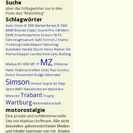
Suche
über die Schlagwörter nur in den
Posts des "Motorblog"
Schlagwörter
Auto Union
B 1000
Barkas
Barkas B 1000
BMW
Brandis
Classic Grand Prix
CW-Wert
DKW
Dreschmaschine
Enduro
F8
F9
Fahrzeugmuseum Suhl
Formel 2
Framo
Frohburg
Geländesport
Hanomag
Autobahn
Harald Sturm
Heinz Rosner
IFA
Kleinschlepper
Landtechnik
Lanz Bulldog
MZ
Melkus RS 1000
MT 77
Oldtema
Halle
Oldtimertreffen Zeitz
Paul Greifzu
Robur
Rovomobil
Rudge
Silbervase
Simson
Simson Supra
Six Days
Sport-AWO
Standmotoren
stationäre
Trabant
Motoren
Trophy
Wartburg
Weltmeisterschaft
motorostalgie
Eine private und nichtkommerzielle
Site von Mathias Hoffmann.
Alle nicht
besonders gekennzeichneten Medien
und Inhalte stammen von mir. Andere