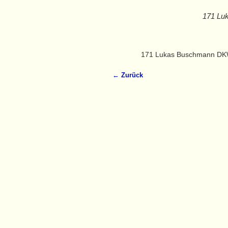
171 Lu
171 Lukas Buschmann DKW
← Zurück
Bilder-Navigation