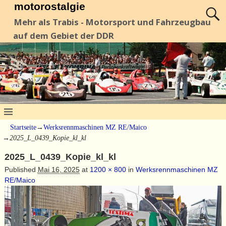
motorostalgie
Mehr als Trabis - Motorsport und Fahrzeugbau
auf dem Gebiet der DDR
Startseite
→
Werksrennmaschinen MZ RE/Maico
→
2025_L_0439_Kopie_kl_kl
2025_L_0439_Kopie_kl_kl
Published
Mai 16, 2025
at
1200 × 800
in
Werksrennmaschinen MZ
RE/Maico