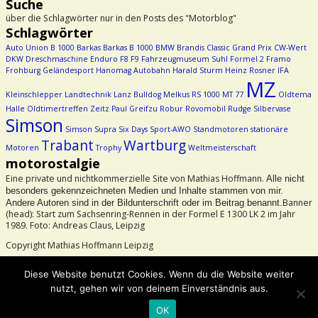
Suche
über die Schlagwörter nur in den Posts des "Motorblog"
Schlagwörter
Auto Union
B 1000
Barkas
Barkas B 1000
BMW
Brandis
Classic Grand Prix
CW-Wert
DKW
Dreschmaschine
Enduro
F8
F9
Fahrzeugmuseum Suhl
Formel 2
Framo
Frohburg
Geländesport
Hanomag Autobahn
Harald Sturm
Heinz Rosner
IFA
MZ
Kleinschlepper
Landtechnik
Lanz Bulldog
Melkus RS 1000
MT 77
Oldtema
Halle
Oldtimertreffen Zeitz
Paul Greifzu
Robur
Rovomobil
Rudge
Silbervase
Simson
Simson Supra
Six Days
Sport-AWO
Standmotoren
stationäre
Trabant
Wartburg
Motoren
Trophy
Weltmeisterschaft
motorostalgie
Eine private und nichtkommerzielle Site von Mathias Hoffmann.
Alle nicht
besonders gekennzeichneten Medien und Inhalte stammen von mir.
Banner
Andere Autoren sind in der Bildunterschrift oder im Beitrag benannt.
(head): Start zum Sachsenring-Rennen in der Formel E 1300 LK 2 im Jahr
1989. Foto: Andreas Claus, Leipzig
Copyright Mathias Hoffmann Leipzig
Beachtet bitte das Urheberrecht!
Diese Website benutzt Cookies. Wenn du die Website weiter
nutzt, gehen wir von deinem Einverständnis aus.
©2026 -
motorostalgie
OK