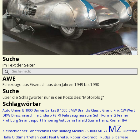
Suche
im Text der Seiten
AWE
Fahrzeuge aus Eisenach aus den Jahren 1949 bis 1990
Suche
über die Schlagwörter nur in den Posts des "Motorblog"
Schlagwörter
Auto Union
B 1000
Barkas
Barkas B 1000
BMW
Brandis
Classic Grand Prix
CW-Wert
DKW
Dreschmaschine
Enduro
F8
F9
Fahrzeugmuseum Suhl
Formel 2
Framo
Frohburg
Geländesport
Hanomag Autobahn
Harald Sturm
Heinz Rosner
IFA
MZ
Kleinschlepper
Landtechnik
Lanz Bulldog
Melkus RS 1000
MT 77
Oldtema
Halle
Oldtimertreffen Zeitz
Paul Greifzu
Robur
Rovomobil
Rudge
Silbervase