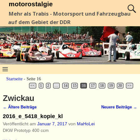
motorostalgie
Mehr als Trabis - Motorsport und Fahrzeugbau
auf dem Gebiet der DDR
Startseite
- Seite 16
<<
1
2
…
14
15
16
17
18
19
20
>>
Zwickau
←
Ältere Beiträge
Neuere Beiträge
→
Artikelnavigation
2016_e_5418_kopie_kl
Veröffentlicht am
Januar 7, 2017
von
MaHoLei
DKW Prototyp 400 ccm