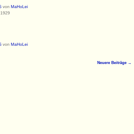
6
von
MaHoLei
 1929
6
von
MaHoLei
Neuere Beiträge
→