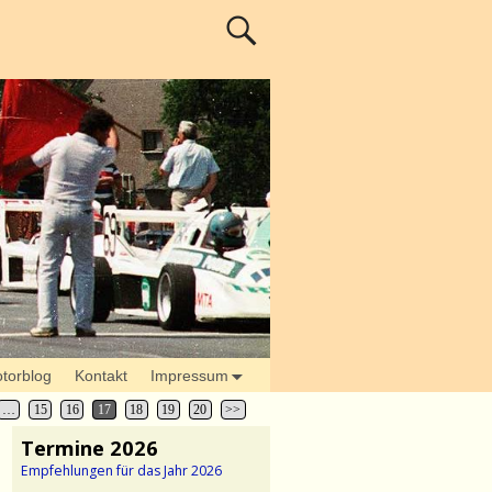
torblog
Kontakt
Impressum
…
15
16
17
18
19
20
>>
Termine 2026
Empfehlungen für das Jahr 2026