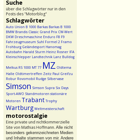
Suche
über die Schlagwörter nur in den
Posts des "Motorblog"
Schlagwörter
Auto Union
B 1000
Barkas
Barkas B 1000
BMW
Brandis
Classic Grand Prix
CW-Wert
DKW
Dreschmaschine
Enduro
F8
F9
Fahrzeugmuseum Suhl
Formel 2
Framo
Frohburg
Geländesport
Hanomag
Autobahn
Harald Sturm
Heinz Rosner
IFA
Kleinschlepper
Landtechnik
Lanz Bulldog
MZ
Melkus RS 1000
MT 77
Oldtema
Halle
Oldtimertreffen Zeitz
Paul Greifzu
Robur
Rovomobil
Rudge
Silbervase
Simson
Simson Supra
Six Days
Sport-AWO
Standmotoren
stationäre
Trabant
Motoren
Trophy
Wartburg
Weltmeisterschaft
motorostalgie
Eine private und nichtkommerzielle
Site von Mathias Hoffmann.
Alle nicht
besonders gekennzeichneten Medien
und Inhalte stammen von mir. Andere