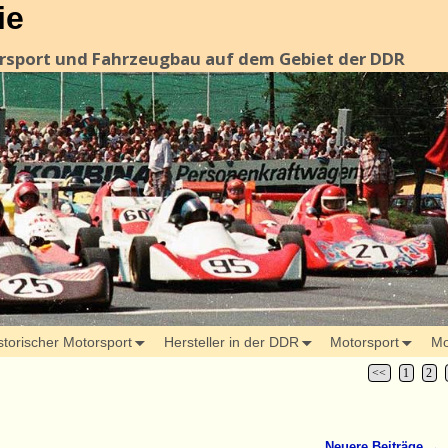
ie
orsport und Fahrzeugbau auf dem Gebiet der DDR
storischer Motorsport
Hersteller in der DDR
Motorsport
Mo
<<
1
2
Neuere Beiträge
→