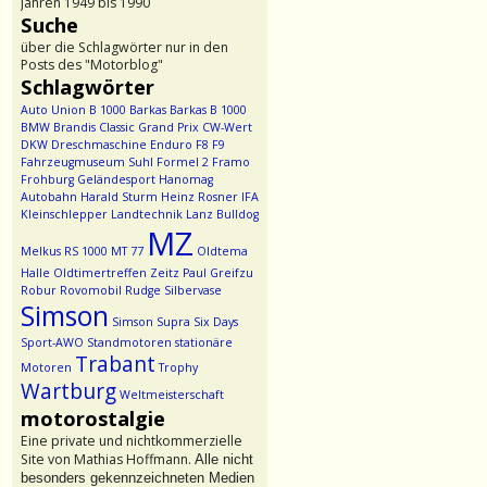
Jahren 1949 bis 1990
Suche
über die Schlagwörter nur in den
Posts des "Motorblog"
Schlagwörter
Auto Union
B 1000
Barkas
Barkas B 1000
BMW
Brandis
Classic Grand Prix
CW-Wert
DKW
Dreschmaschine
Enduro
F8
F9
Fahrzeugmuseum Suhl
Formel 2
Framo
Frohburg
Geländesport
Hanomag
Autobahn
Harald Sturm
Heinz Rosner
IFA
Kleinschlepper
Landtechnik
Lanz Bulldog
MZ
Melkus RS 1000
MT 77
Oldtema
Halle
Oldtimertreffen Zeitz
Paul Greifzu
Robur
Rovomobil
Rudge
Silbervase
Simson
Simson Supra
Six Days
Sport-AWO
Standmotoren
stationäre
Trabant
Motoren
Trophy
Wartburg
Weltmeisterschaft
motorostalgie
Eine private und nichtkommerzielle
Site von Mathias Hoffmann.
Alle nicht
besonders gekennzeichneten Medien