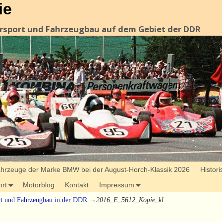
ie
orsport und Fahrzeugbau auf dem Gebiet der DDR
hrzeuge der Marke BMW bei der August-Horch-Klassik 2026
Histor
ort
Motorblog
Kontakt
Impressum
rt und Fahrzeugbau in der DDR
→
2016_E_5612_Kopie_kl