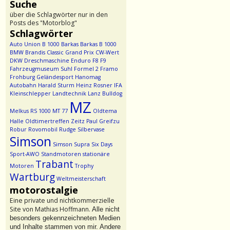
Suche
über die Schlagwörter nur in den
Posts des "Motorblog"
Schlagwörter
Auto Union
B 1000
Barkas
Barkas B 1000
BMW
Brandis
Classic Grand Prix
CW-Wert
DKW
Dreschmaschine
Enduro
F8
F9
Fahrzeugmuseum Suhl
Formel 2
Framo
Frohburg
Geländesport
Hanomag
Autobahn
Harald Sturm
Heinz Rosner
IFA
Kleinschlepper
Landtechnik
Lanz Bulldog
MZ
Melkus RS 1000
MT 77
Oldtema
Halle
Oldtimertreffen Zeitz
Paul Greifzu
Robur
Rovomobil
Rudge
Silbervase
Simson
Simson Supra
Six Days
Sport-AWO
Standmotoren
stationäre
Trabant
Motoren
Trophy
Wartburg
Weltmeisterschaft
motorostalgie
Eine private und nichtkommerzielle
Site von Mathias Hoffmann.
Alle nicht
besonders gekennzeichneten Medien
und Inhalte stammen von mir. Andere