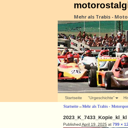
motorostalg
Mehr als Trabis - Mot
Startseite
“Urgeschichte”
Hi
Startseite
→
Mehr als Trabis - Motorspo
2023_K_7433_Kopie_kl_kl
Published
April 19, 2025
at
799 × 1