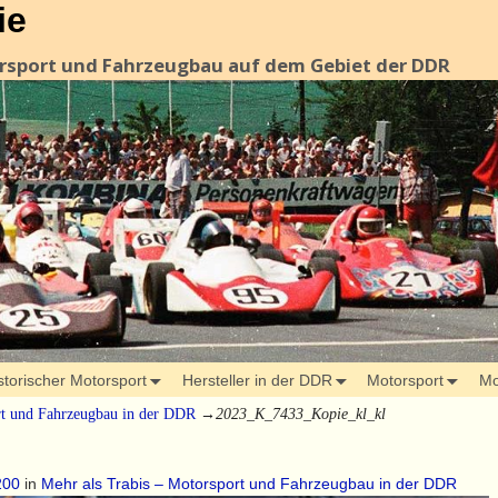
ie
orsport und Fahrzeugbau auf dem Gebiet der DDR
storischer Motorsport
Hersteller in der DDR
Motorsport
Mo
rt und Fahrzeugbau in der DDR
→
2023_K_7433_Kopie_kl_kl
200
in
Mehr als Trabis – Motorsport und Fahrzeugbau in der DDR