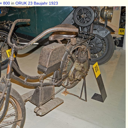
× 800
in
ORUK 23 Baujahr 1923