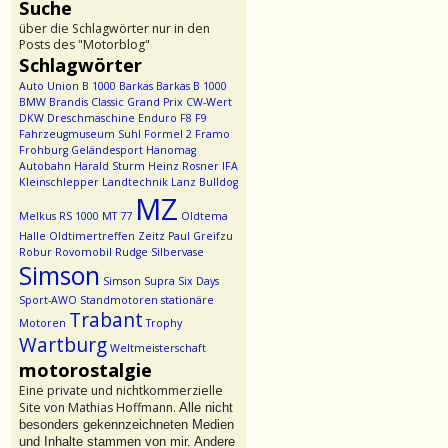
Suche
über die Schlagwörter nur in den
Posts des "Motorblog"
Schlagwörter
Auto Union
B 1000
Barkas
Barkas B 1000
BMW
Brandis
Classic Grand Prix
CW-Wert
DKW
Dreschmaschine
Enduro
F8
F9
Fahrzeugmuseum Suhl
Formel 2
Framo
Frohburg
Geländesport
Hanomag
Autobahn
Harald Sturm
Heinz Rosner
IFA
Kleinschlepper
Landtechnik
Lanz Bulldog
MZ
Melkus RS 1000
MT 77
Oldtema
Halle
Oldtimertreffen Zeitz
Paul Greifzu
Robur
Rovomobil
Rudge
Silbervase
Simson
Simson Supra
Six Days
Sport-AWO
Standmotoren
stationäre
Trabant
Motoren
Trophy
Wartburg
Weltmeisterschaft
motorostalgie
Eine private und nichtkommerzielle
Site von Mathias Hoffmann.
Alle nicht
besonders gekennzeichneten Medien
und Inhalte stammen von mir. Andere