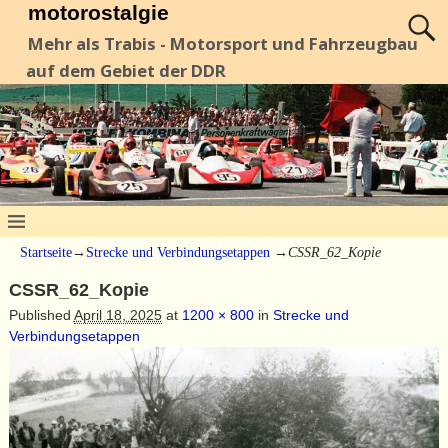
motorostalgie
Mehr als Trabis - Motorsport und Fahrzeugbau
auf dem Gebiet der DDR
Startseite
→
Strecke und Verbindungsetappen
→
CSSR_62_Kopie
CSSR_62_Kopie
Published
April 18, 2025
at
1200 × 800
in
Strecke und
Verbindungsetappen