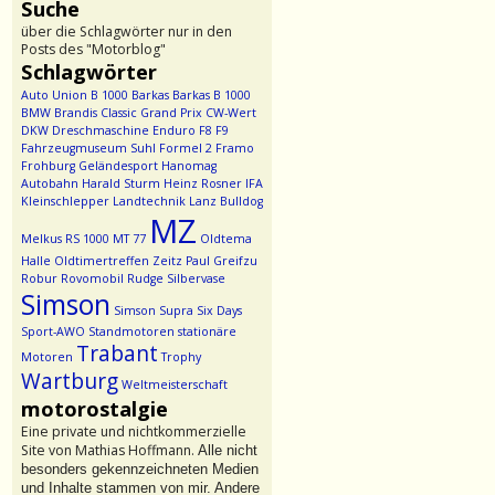
Suche
über die Schlagwörter nur in den
Posts des "Motorblog"
Schlagwörter
Auto Union
B 1000
Barkas
Barkas B 1000
BMW
Brandis
Classic Grand Prix
CW-Wert
DKW
Dreschmaschine
Enduro
F8
F9
Fahrzeugmuseum Suhl
Formel 2
Framo
Frohburg
Geländesport
Hanomag
Autobahn
Harald Sturm
Heinz Rosner
IFA
Kleinschlepper
Landtechnik
Lanz Bulldog
MZ
Melkus RS 1000
MT 77
Oldtema
Halle
Oldtimertreffen Zeitz
Paul Greifzu
Robur
Rovomobil
Rudge
Silbervase
Simson
Simson Supra
Six Days
Sport-AWO
Standmotoren
stationäre
Trabant
Motoren
Trophy
Wartburg
Weltmeisterschaft
motorostalgie
Eine private und nichtkommerzielle
Site von Mathias Hoffmann.
Alle nicht
besonders gekennzeichneten Medien
und Inhalte stammen von mir. Andere