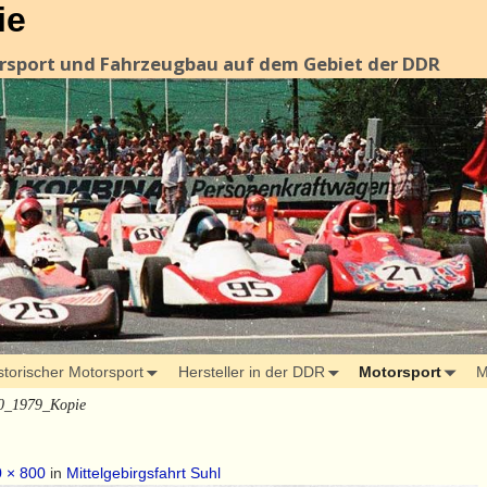
ie
orsport und Fahrzeugbau auf dem Gebiet der DDR
storischer Motorsport
Hersteller in der DDR
Motorsport
M
0_1979_Kopie
 × 800
in
Mittelgebirgsfahrt Suhl