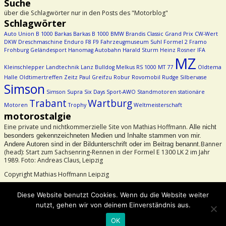
Suche
über die Schlagwörter nur in den Posts des "Motorblog"
Schlagwörter
Auto Union
B 1000
Barkas
Barkas B 1000
BMW
Brandis
Classic Grand Prix
CW-Wert
DKW
Dreschmaschine
Enduro
F8
F9
Fahrzeugmuseum Suhl
Formel 2
Framo
Frohburg
Geländesport
Hanomag Autobahn
Harald Sturm
Heinz Rosner
IFA
MZ
Kleinschlepper
Landtechnik
Lanz Bulldog
Melkus RS 1000
MT 77
Oldtema
Halle
Oldtimertreffen Zeitz
Paul Greifzu
Robur
Rovomobil
Rudge
Silbervase
Simson
Simson Supra
Six Days
Sport-AWO
Standmotoren
stationäre
Trabant
Wartburg
Motoren
Trophy
Weltmeisterschaft
motorostalgie
Eine private und nichtkommerzielle Site von Mathias Hoffmann.
Alle nicht
besonders gekennzeichneten Medien und Inhalte stammen von mir.
Banner
Andere Autoren sind in der Bildunterschrift oder im Beitrag benannt.
(head): Start zum Sachsenring-Rennen in der Formel E 1300 LK 2 im Jahr
1989. Foto: Andreas Claus, Leipzig
Copyright Mathias Hoffmann Leipzig
Beachtet bitte das Urheberrecht!
Diese Website benutzt Cookies. Wenn du die Website weiter
nutzt, gehen wir von deinem Einverständnis aus.
©2026 -
motorostalgie
OK