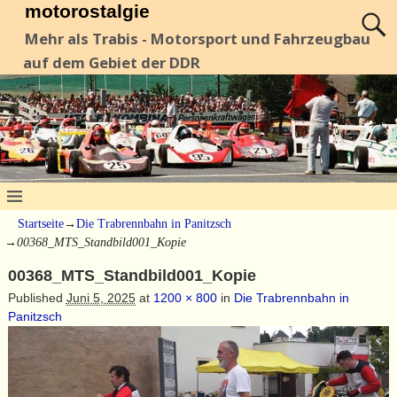
motorostalgie
Mehr als Trabis - Motorsport und Fahrzeugbau
auf dem Gebiet der DDR
Startseite
→
Die Trabrennbahn in Panitzsch
→
00368_MTS_Standbild001_Kopie
00368_MTS_Standbild001_Kopie
Published
Juni 5, 2025
at
1200 × 800
in
Die Trabrennbahn in
Panitzsch