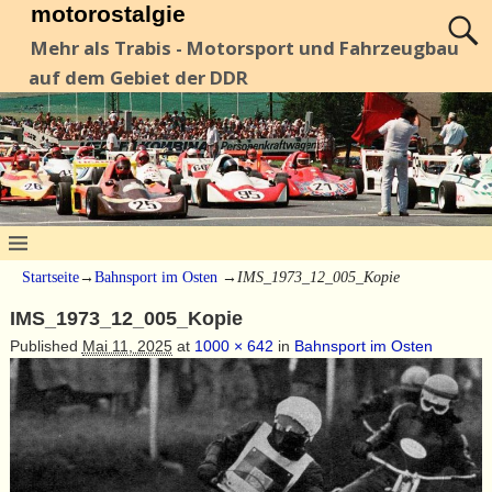
motorostalgie
Mehr als Trabis - Motorsport und Fahrzeugbau
auf dem Gebiet der DDR
Startseite
→
Bahnsport im Osten
→
IMS_1973_12_005_Kopie
IMS_1973_12_005_Kopie
Published
Mai 11, 2025
at
1000 × 642
in
Bahnsport im Osten