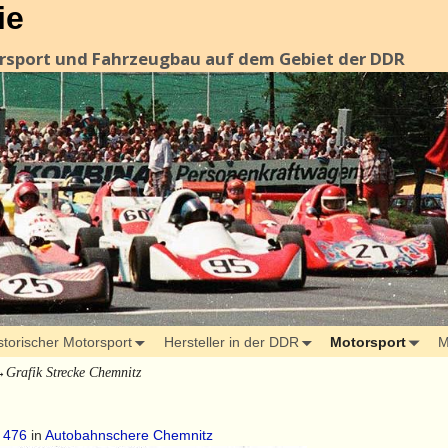
ie
orsport und Fahrzeugbau auf dem Gebiet der DDR
storischer Motorsport
Hersteller in der DDR
Motorsport
M
→
Grafik Strecke Chemnitz
 476
in
Autobahnschere Chemnitz