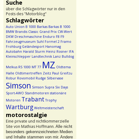
Suche
über die Schlagwörter nur in den
Posts des "Motorblog"
Schlagwörter
Auto Union
B 1000
Barkas
Barkas B 1000
BMW
Brandis
Classic Grand Prix
CW-Wert
DKW
Dreschmaschine
Enduro
F8
F9
Fahrzeugmuseum Suhl
Formel 2
Framo
Frohburg
Geländesport
Hanomag
Autobahn
Harald Sturm
Heinz Rosner
IFA
Kleinschlepper
Landtechnik
Lanz Bulldog
MZ
Melkus RS 1000
MT 77
Oldtema
Halle
Oldtimertreffen Zeitz
Paul Greifzu
Robur
Rovomobil
Rudge
Silbervase
Simson
Simson Supra
Six Days
Sport-AWO
Standmotoren
stationäre
Trabant
Motoren
Trophy
Wartburg
Weltmeisterschaft
motorostalgie
Eine private und nichtkommerzielle
Site von Mathias Hoffmann.
Alle nicht
besonders gekennzeichneten Medien
und Inhalte stammen von mir. Andere