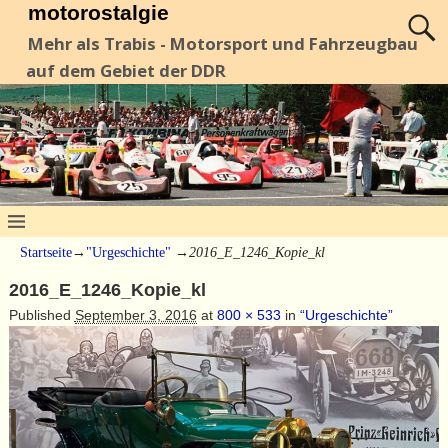
motorostalgie
Mehr als Trabis - Motorsport und Fahrzeugbau
auf dem Gebiet der DDR
Startseite
→
"Urgeschichte"
→
2016_E_1246_Kopie_kl
2016_E_1246_Kopie_kl
Published
September 3, 2016
at
800 × 533
in
“Urgeschichte”