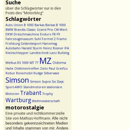
Suche
über die Schlagwörter nur in den
Posts des "Motorblog"
Schlagwörter
Auto Union
B 1000
Barkas
Barkas B 1000
BMW
Brandis
Classic Grand Prix
CW-Wert
DKW
Dreschmaschine
Enduro
F8
F9
Fahrzeugmuseum Suhl
Formel 2
Framo
Frohburg
Geländesport
Hanomag
Autobahn
Harald Sturm
Heinz Rosner
IFA
Kleinschlepper
Landtechnik
Lanz Bulldog
MZ
Melkus RS 1000
MT 77
Oldtema
Halle
Oldtimertreffen Zeitz
Paul Greifzu
Robur
Rovomobil
Rudge
Silbervase
Simson
Simson Supra
Six Days
Sport-AWO
Standmotoren
stationäre
Trabant
Motoren
Trophy
Wartburg
Weltmeisterschaft
motorostalgie
Eine private und nichtkommerzielle
Site von Mathias Hoffmann.
Alle nicht
besonders gekennzeichneten Medien
und Inhalte stammen von mir. Andere