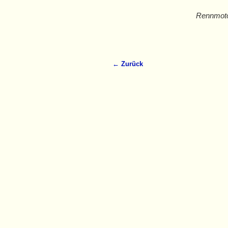
Rennmoto
← Zurück
Bilder-Navigation