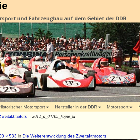
ie
orsport und Fahrzeugbau auf dem Gebiet der DDR
Historischer Motorsport
Hersteller in der DDR
Motorsport
Zweitaktmotors
→
2012_a_04785_kopie_kl
00 × 533
in
Die Weiterentwicklung des Zweitaktmotors