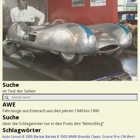
Suche
im Text der Seiten
AWE
Fahrzeuge aus Eisenach aus den Jahren 1949 bis 1990
Suche
über die Schlagwörter nur in den Posts des "Motorblog"
Schlagwörter
Auto Union
B 1000
Barkas
Barkas B 1000
BMW
Brandis
Classic Grand Prix
CW-Wert