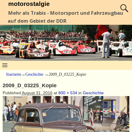
motorostalgie
Mehr als Trabis - Motorsport und Fahrzeugbau
auf dem Gebiet der DDR
Startseite
→
Geschichte
→
2009_D_03225_Kopie
2009_D_03225_Kopie
Published
August 31, 2016
at
800 × 534
in
Geschichte