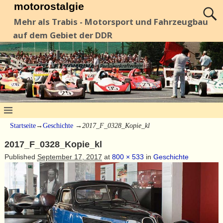
motorostalgie
Mehr als Trabis - Motorsport und Fahrzeugbau
auf dem Gebiet der DDR
Startseite
→
Geschichte
→
2017_F_0328_Kopie_kl
2017_F_0328_Kopie_kl
Published
September 17, 2017
at
800 × 533
in
Geschichte