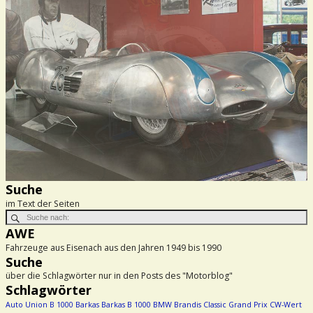
Suche
im Text der Seiten
AWE
Fahrzeuge aus Eisenach aus den Jahren 1949 bis 1990
Suche
über die Schlagwörter nur in den Posts des "Motorblog"
Schlagwörter
Auto Union
B 1000
Barkas
Barkas B 1000
BMW
Brandis
Classic Grand Prix
CW-Wert