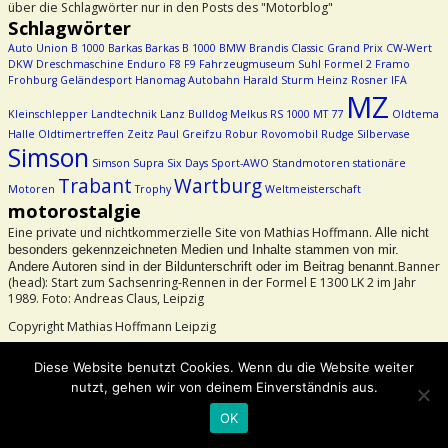
über die Schlagwörter nur in den Posts des "Motorblog"
Schlagwörter
Auto Union
B 1000
Barkas
Barkas B 1000
BMW
Brandis
Classic Grand Prix
CW-Wert
DKW
Dreschmaschine
Enduro
F8
F9
Fahrzeugmuseum Suhl
Formel 2
Framo
Frohburg
Geländesport
Hanomag Autobahn
Harald Sturm
Heinz Rosner
IFA
MZ
Kleinschlepper
Landtechnik
Lanz Bulldog
Melkus RS 1000
MT 77
Oldtema
Halle
Oldtimertreffen Zeitz
Paul Greifzu
Robur
Rovomobil
Rudge
Silbervase
Simson
Simson Supra
Six Days
Sport-AWO
Standmotoren
stationäre
Trabant
Wartburg
Motoren
Trophy
Weltmeisterschaft
motorostalgie
Eine private und nichtkommerzielle Site von Mathias Hoffmann.
Alle nicht
besonders gekennzeichneten Medien und Inhalte stammen von mir.
Banner
Andere Autoren sind in der Bildunterschrift oder im Beitrag benannt.
(head): Start zum Sachsenring-Rennen in der Formel E 1300 LK 2 im Jahr
1989. Foto: Andreas Claus, Leipzig
Copyright Mathias Hoffmann Leipzig
Beachtet bitte das Urheberrecht!
Diese Website benutzt Cookies. Wenn du die Website weiter
nutzt, gehen wir von deinem Einverständnis aus.
©2026 -
motorostalgie
OK
-
Weaver Xtreme Theme
Datenschutzerklärung