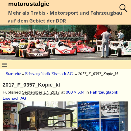
motorostalgie
Mehr als Trabis - Motorsport und Fahrzeugbau
auf dem Gebiet der DDR
Startseite
→
Fahrzeugfabrik Eisenach AG
→
2017_F_0357_Kopie_kl
2017_F_0357_Kopie_kl
Published
September 17, 2017
at
800 × 534
in
Fahrzeugfabrik
Eisenach AG