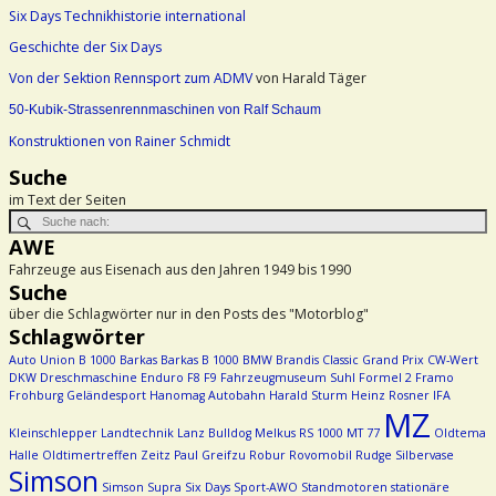
Six Days Technikhistorie international
Geschichte der Six Days
Von der Sektion Rennsport zum ADMV
von Harald Täger
50-Kubik-Strassenrennmaschinen von Ralf Schaum
Konstruktionen von Rainer Schmidt
Suche
im Text der Seiten
AWE
Fahrzeuge aus Eisenach aus den Jahren 1949 bis 1990
Suche
über die Schlagwörter nur in den Posts des "Motorblog"
Schlagwörter
Auto Union
B 1000
Barkas
Barkas B 1000
BMW
Brandis
Classic Grand Prix
CW-Wert
DKW
Dreschmaschine
Enduro
F8
F9
Fahrzeugmuseum Suhl
Formel 2
Framo
Frohburg
Geländesport
Hanomag Autobahn
Harald Sturm
Heinz Rosner
IFA
MZ
Kleinschlepper
Landtechnik
Lanz Bulldog
Melkus RS 1000
MT 77
Oldtema
Halle
Oldtimertreffen Zeitz
Paul Greifzu
Robur
Rovomobil
Rudge
Silbervase
Simson
Simson Supra
Six Days
Sport-AWO
Standmotoren
stationäre