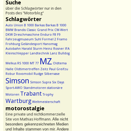
Suche
über die Schlagwörter nur in den
Posts des "Motorblog"
Schlagwörter
Auto Union
B 1000
Barkas
Barkas B 1000
BMW
Brandis
Classic Grand Prix
CW-Wert
DKW
Dreschmaschine
Enduro
F8
F9
Fahrzeugmuseum Suhl
Formel 2
Framo
Frohburg
Geländesport
Hanomag
Autobahn
Harald Sturm
Heinz Rosner
IFA
Kleinschlepper
Landtechnik
Lanz Bulldog
MZ
Melkus RS 1000
MT 77
Oldtema
Halle
Oldtimertreffen Zeitz
Paul Greifzu
Robur
Rovomobil
Rudge
Silbervase
Simson
Simson Supra
Six Days
Sport-AWO
Standmotoren
stationäre
Trabant
Motoren
Trophy
Wartburg
Weltmeisterschaft
motorostalgie
Eine private und nichtkommerzielle
Site von Mathias Hoffmann.
Alle nicht
besonders gekennzeichneten Medien
und Inhalte stammen von mir. Andere