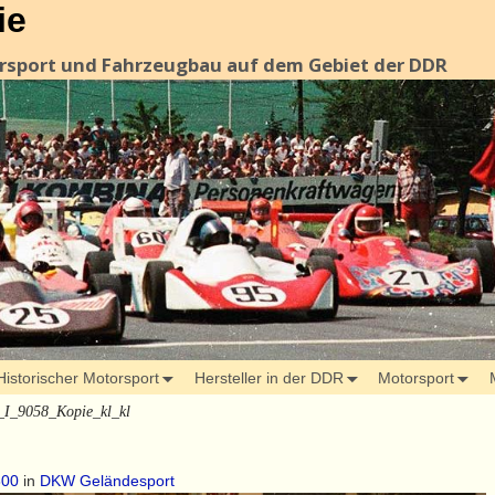
ie
orsport und Fahrzeugbau auf dem Gebiet der DDR
Historischer Motorsport
Hersteller in der DDR
Motorsport
_I_9058_Kopie_kl_kl
800
in
DKW Geländesport