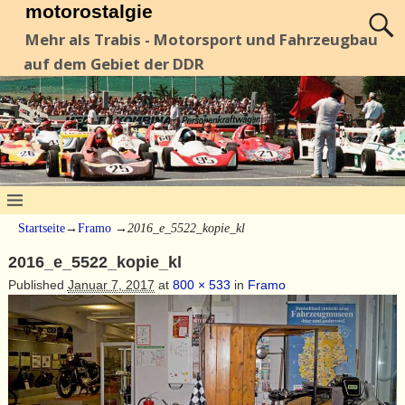
motorostalgie
Mehr als Trabis - Motorsport und Fahrzeugbau
auf dem Gebiet der DDR
Startseite
→
Framo
→
2016_e_5522_kopie_kl
2016_e_5522_kopie_kl
Published
Januar 7, 2017
at
800 × 533
in
Framo