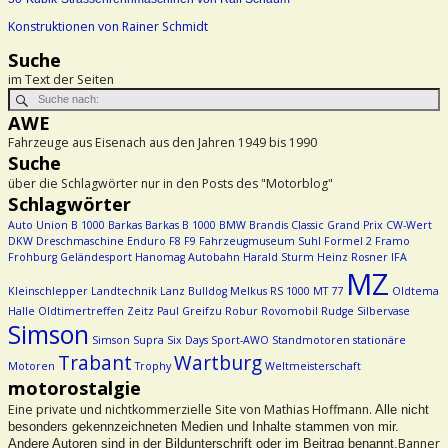
Konstruktionen von Rainer Schmidt
Suche
im Text der Seiten
AWE
Fahrzeuge aus Eisenach aus den Jahren 1949 bis 1990
Suche
über die Schlagwörter nur in den Posts des "Motorblog"
Schlagwörter
Auto Union
B 1000
Barkas
Barkas B 1000
BMW
Brandis
Classic Grand Prix
CW-Wert
DKW
Dreschmaschine
Enduro
F8
F9
Fahrzeugmuseum Suhl
Formel 2
Framo
Frohburg
Geländesport
Hanomag Autobahn
Harald Sturm
Heinz Rosner
IFA
MZ
Kleinschlepper
Landtechnik
Lanz Bulldog
Melkus RS 1000
MT 77
Oldtema
Halle
Oldtimertreffen Zeitz
Paul Greifzu
Robur
Rovomobil
Rudge
Silbervase
Simson
Simson Supra
Six Days
Sport-AWO
Standmotoren
stationäre
Trabant
Wartburg
Motoren
Trophy
Weltmeisterschaft
motorostalgie
Eine private und nichtkommerzielle Site von Mathias Hoffmann.
Alle nicht
besonders gekennzeichneten Medien und Inhalte stammen von mir.
Banner
Andere Autoren sind in der Bildunterschrift oder im Beitrag benannt.