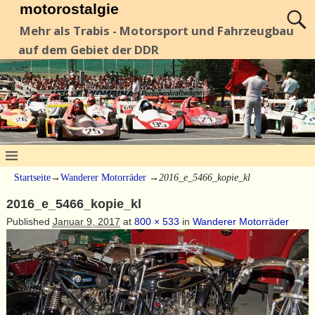
motorostalgie
Mehr als Trabis - Motorsport und Fahrzeugbau
auf dem Gebiet der DDR
Startseite
→
Wanderer Motorräder
→
2016_e_5466_kopie_kl
2016_e_5466_kopie_kl
Published
Januar 9, 2017
at
800 × 533
in
Wanderer Motorräder