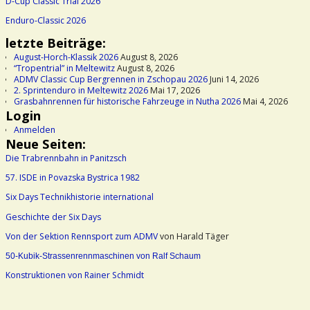
D-Cup Classic Trial 2026
Enduro-Classic 2026
letzte Beiträge:
August-Horch-Klassik 2026
August 8, 2026
“Tropentrial” in Meltewitz
August 8, 2026
ADMV Classic Cup Bergrennen in Zschopau 2026
Juni 14, 2026
2. Sprintenduro in Meltewitz 2026
Mai 17, 2026
Grasbahnrennen für historische Fahrzeuge in Nutha 2026
Mai 4, 2026
Login
Anmelden
Neue Seiten:
Die Trabrennbahn in Panitzsch
57. ISDE in Povazska Bystrica 1982
Six Days Technikhistorie international
Geschichte der Six Days
Von der Sektion Rennsport zum ADMV
von Harald Täger
50-Kubik-Strassenrennmaschinen von Ralf Schaum
Konstruktionen von Rainer Schmidt