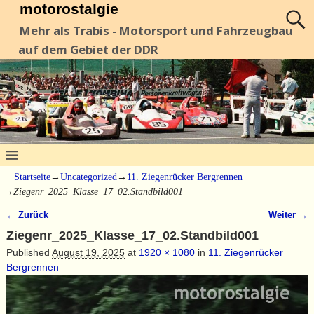
motorostalgie
Mehr als Trabis - Motorsport und Fahrzeugbau
auf dem Gebiet der DDR
Startseite
→
Uncategorized
→
11. Ziegenrücker Bergrennen
→
Ziegenr_2025_Klasse_17_02.Standbild001
← Zurück
Weiter →
Bilder-Navigation
Ziegenr_2025_Klasse_17_02.Standbild001
Published
August 19, 2025
at
1920 × 1080
in
11. Ziegenrücker
Bergrennen