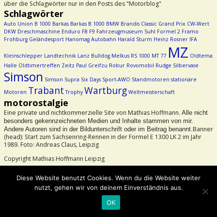
über die Schlagwörter nur in den Posts des "Motorblog"
Schlagwörter
Auto Union
B 1000
Barkas
Barkas B 1000
BMW
Brandis
Classic Grand Prix
CW-Wert
DKW
Dreschmaschine
Enduro
F8
F9
Fahrzeugmuseum Suhl
Formel 2
Framo
Frohburg
Geländesport
Hanomag Autobahn
Harald Sturm
Heinz Rosner
IFA
MZ
Kleinschlepper
Landtechnik
Lanz Bulldog
Melkus RS 1000
MT 77
Oldtema
Halle
Oldtimertreffen Zeitz
Paul Greifzu
Robur
Rovomobil
Rudge
Silbervase
Simson
Simson Supra
Six Days
Sport-AWO
Standmotoren
stationäre
Trabant
Wartburg
Motoren
Trophy
Weltmeisterschaft
motorostalgie
Eine private und nichtkommerzielle Site von Mathias Hoffmann.
Alle nicht
besonders gekennzeichneten Medien und Inhalte stammen von mir.
Banner
Andere Autoren sind in der Bildunterschrift oder im Beitrag benannt.
(head): Start zum Sachsenring-Rennen in der Formel E 1300 LK 2 im Jahr
1989. Foto: Andreas Claus, Leipzig
Copyright Mathias Hoffmann Leipzig
Beachtet bitte das Urheberrecht!
Diese Website benutzt Cookies. Wenn du die Website weiter
nutzt, gehen wir von deinem Einverständnis aus.
©2026 -
motorostalgie
OK
-
Weaver Xtreme Theme
Datenschutzerklärung