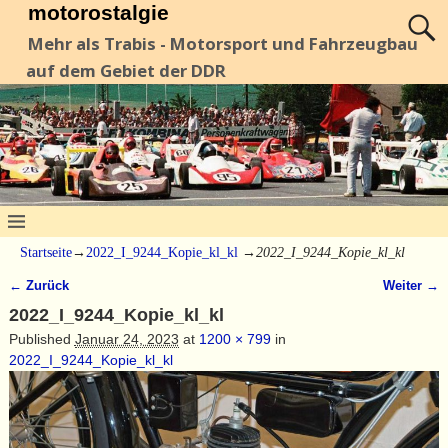
motorostalgie
Mehr als Trabis - Motorsport und Fahrzeugbau
auf dem Gebiet der DDR
Startseite
→
2022_I_9244_Kopie_kl_kl
→
2022_I_9244_Kopie_kl_kl
← Zurück
Weiter →
Bilder-Navigation
2022_I_9244_Kopie_kl_kl
Published
Januar 24, 2023
at
1200 × 799
in
2022_I_9244_Kopie_kl_kl