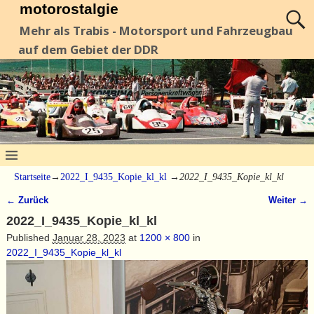
motorostalgie
Mehr als Trabis - Motorsport und Fahrzeugbau
auf dem Gebiet der DDR
Startseite
→
2022_I_9435_Kopie_kl_kl
→
2022_I_9435_Kopie_kl_kl
← Zurück
Weiter →
Bilder-Navigation
2022_I_9435_Kopie_kl_kl
Published
Januar 28, 2023
at
1200 × 800
in
2022_I_9435_Kopie_kl_kl