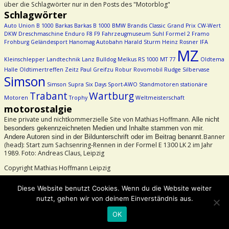
über die Schlagwörter nur in den Posts des "Motorblog"
Schlagwörter
Auto Union
B 1000
Barkas
Barkas B 1000
BMW
Brandis
Classic Grand Prix
CW-Wert
DKW
Dreschmaschine
Enduro
F8
F9
Fahrzeugmuseum Suhl
Formel 2
Framo
Frohburg
Geländesport
Hanomag Autobahn
Harald Sturm
Heinz Rosner
IFA
MZ
Kleinschlepper
Landtechnik
Lanz Bulldog
Melkus RS 1000
MT 77
Oldtema
Halle
Oldtimertreffen Zeitz
Paul Greifzu
Robur
Rovomobil
Rudge
Silbervase
Simson
Simson Supra
Six Days
Sport-AWO
Standmotoren
stationäre
Trabant
Wartburg
Motoren
Trophy
Weltmeisterschaft
motorostalgie
Eine private und nichtkommerzielle Site von Mathias Hoffmann.
Alle nicht
besonders gekennzeichneten Medien und Inhalte stammen von mir.
Banner
Andere Autoren sind in der Bildunterschrift oder im Beitrag benannt.
(head): Start zum Sachsenring-Rennen in der Formel E 1300 LK 2 im Jahr
1989. Foto: Andreas Claus, Leipzig
Copyright Mathias Hoffmann Leipzig
Beachtet bitte das Urheberrecht!
Diese Website benutzt Cookies. Wenn du die Website weiter
nutzt, gehen wir von deinem Einverständnis aus.
©2026 -
motorostalgie
OK
-
Weaver Xtreme Theme
Datenschutzerklärung