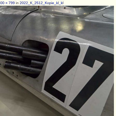
00 × 799
in
2022_K_2512_Kopie_kl_kl