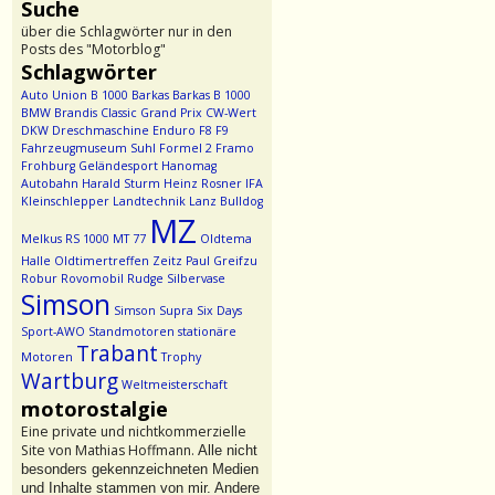
Suche
über die Schlagwörter nur in den
Posts des "Motorblog"
Schlagwörter
Auto Union
B 1000
Barkas
Barkas B 1000
BMW
Brandis
Classic Grand Prix
CW-Wert
DKW
Dreschmaschine
Enduro
F8
F9
Fahrzeugmuseum Suhl
Formel 2
Framo
Frohburg
Geländesport
Hanomag
Autobahn
Harald Sturm
Heinz Rosner
IFA
Kleinschlepper
Landtechnik
Lanz Bulldog
MZ
Melkus RS 1000
MT 77
Oldtema
Halle
Oldtimertreffen Zeitz
Paul Greifzu
Robur
Rovomobil
Rudge
Silbervase
Simson
Simson Supra
Six Days
Sport-AWO
Standmotoren
stationäre
Trabant
Motoren
Trophy
Wartburg
Weltmeisterschaft
motorostalgie
Eine private und nichtkommerzielle
Site von Mathias Hoffmann.
Alle nicht
besonders gekennzeichneten Medien
und Inhalte stammen von mir. Andere