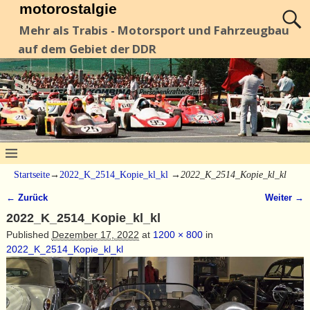
motorostalgie
Mehr als Trabis - Motorsport und Fahrzeugbau
auf dem Gebiet der DDR
Startseite
→
2022_K_2514_Kopie_kl_kl
→
2022_K_2514_Kopie_kl_kl
← Zurück
Weiter →
Bilder-Navigation
2022_K_2514_Kopie_kl_kl
Published
Dezember 17, 2022
at
1200 × 800
in
2022_K_2514_Kopie_kl_kl