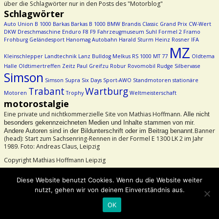
über die Schlagwörter nur in den Posts des "Motorblog"
Schlagwörter
Auto Union
B 1000
Barkas
Barkas B 1000
BMW
Brandis
Classic Grand Prix
CW-Wert
DKW
Dreschmaschine
Enduro
F8
F9
Fahrzeugmuseum Suhl
Formel 2
Framo
Frohburg
Geländesport
Hanomag Autobahn
Harald Sturm
Heinz Rosner
IFA
MZ
Kleinschlepper
Landtechnik
Lanz Bulldog
Melkus RS 1000
MT 77
Oldtema
Halle
Oldtimertreffen Zeitz
Paul Greifzu
Robur
Rovomobil
Rudge
Silbervase
Simson
Simson Supra
Six Days
Sport-AWO
Standmotoren
stationäre
Trabant
Wartburg
Motoren
Trophy
Weltmeisterschaft
motorostalgie
Eine private und nichtkommerzielle Site von Mathias Hoffmann.
Alle nicht
besonders gekennzeichneten Medien und Inhalte stammen von mir.
Banner
Andere Autoren sind in der Bildunterschrift oder im Beitrag benannt.
(head): Start zum Sachsenring-Rennen in der Formel E 1300 LK 2 im Jahr
1989. Foto: Andreas Claus, Leipzig
Copyright Mathias Hoffmann Leipzig
Beachtet bitte das Urheberrecht!
Diese Website benutzt Cookies. Wenn du die Website weiter
nutzt, gehen wir von deinem Einverständnis aus.
©2026 -
motorostalgie
OK
-
Weaver Xtreme Theme
Datenschutzerklärung