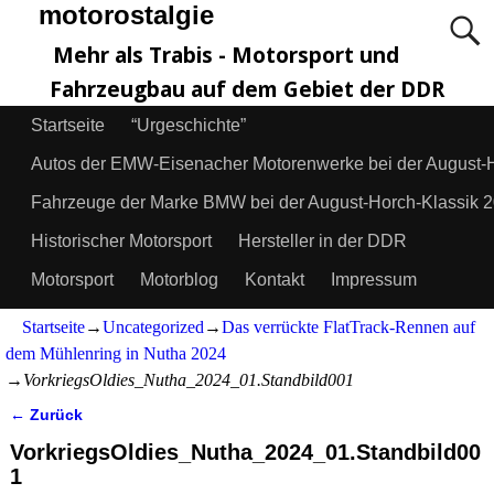
motorostalgie
Mehr als Trabis - Motorsport und
Fahrzeugbau auf dem Gebiet der DDR
Startseite
“Urgeschichte”
Autos der EMW-Eisenacher Motorenwerke bei der August-
Fahrzeuge der Marke BMW bei der August-Horch-Klassik 
Historischer Motorsport
Hersteller in der DDR
Motorsport
Motorblog
Kontakt
Impressum
Startseite
→
Uncategorized
→
Das verrückte FlatTrack-Rennen auf
dem Mühlenring in Nutha 2024
→
VorkriegsOldies_Nutha_2024_01.Standbild001
← Zurück
Bilder-Navigation
VorkriegsOldies_Nutha_2024_01.Standbild00
1