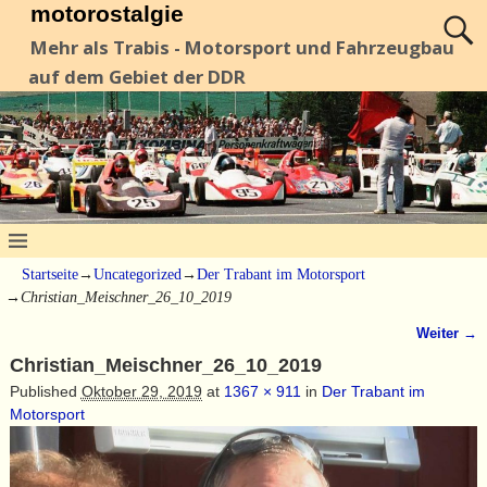
motorostalgie
Mehr als Trabis - Motorsport und Fahrzeugbau
auf dem Gebiet der DDR
Startseite
→
Uncategorized
→
Der Trabant im Motorsport
→
Christian_Meischner_26_10_2019
Weiter →
Bilder-Navigation
Christian_Meischner_26_10_2019
Published
Oktober 29, 2019
at
1367 × 911
in
Der Trabant im
Motorsport