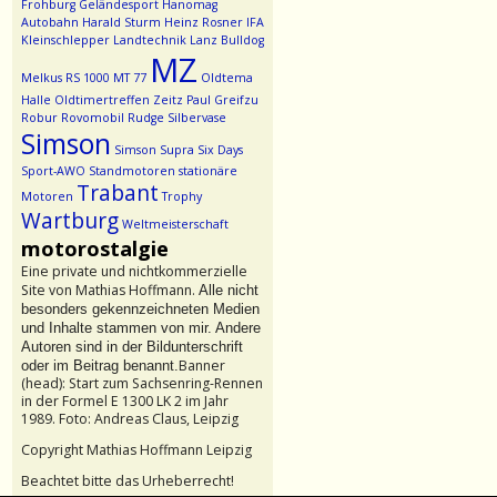
Frohburg
Geländesport
Hanomag
Autobahn
Harald Sturm
Heinz Rosner
IFA
Kleinschlepper
Landtechnik
Lanz Bulldog
MZ
Melkus RS 1000
MT 77
Oldtema
Halle
Oldtimertreffen Zeitz
Paul Greifzu
Robur
Rovomobil
Rudge
Silbervase
Simson
Simson Supra
Six Days
Sport-AWO
Standmotoren
stationäre
Trabant
Motoren
Trophy
Wartburg
Weltmeisterschaft
motorostalgie
Eine private und nichtkommerzielle
Site von Mathias Hoffmann.
Alle nicht
besonders gekennzeichneten Medien
und Inhalte stammen von mir. Andere
Autoren sind in der Bildunterschrift
Banner
oder im Beitrag benannt.
(head): Start zum Sachsenring-Rennen
in der Formel E 1300 LK 2 im Jahr
1989. Foto: Andreas Claus, Leipzig
Copyright Mathias Hoffmann Leipzig
Beachtet bitte das Urheberrecht!