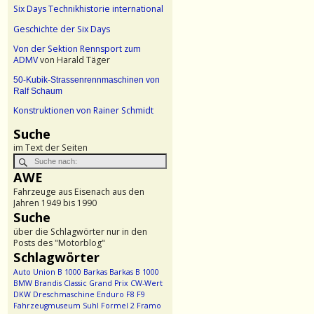
Six Days Technikhistorie international
Geschichte der Six Days
Von der Sektion Rennsport zum
ADMV
von Harald Täger
50-Kubik-Strassenrennmaschinen von
Ralf Schaum
Konstruktionen von Rainer Schmidt
Suche
im Text der Seiten
AWE
Fahrzeuge aus Eisenach aus den
Jahren 1949 bis 1990
Suche
über die Schlagwörter nur in den
Posts des "Motorblog"
Schlagwörter
Auto Union
B 1000
Barkas
Barkas B 1000
BMW
Brandis
Classic Grand Prix
CW-Wert
DKW
Dreschmaschine
Enduro
F8
F9
Fahrzeugmuseum Suhl
Formel 2
Framo