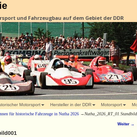
ie
orsport und Fahrzeugbau auf dem Gebiet der DDR
storischer Motorsport
Hersteller in der DDR
Motorsport
Mo
nnen für historische Fahrzeuge in Nutha 2026
→
Nutha_2026_RT_01.Standbil
Weiter →
ild001